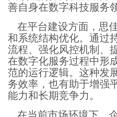
善自身在数字科技服务
在平台建设方面，思
和系统结构优化。通过
流程、强化风控机制、
在数字化服务过程中形
范的运行逻辑。这种发
务效率，也有助于增强
能力和长期竞争力。
在当前市场环境下，