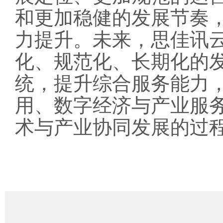
和更加稳健的发展节奏
力提升。未来，思佳讯
化、规范化、长期化的
统，提升综合服务能力
用、数字经济与产业服
术与产业协同发展的过