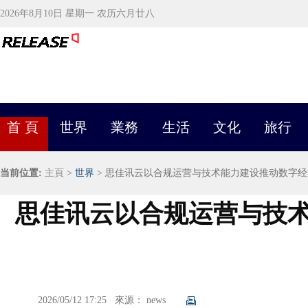
2026年8月10日 星期一 农历六月廿八
首 頁
世界
業務
生活
文化
旅行
当前位置:
主頁
>
世界
> 思佳讯云以合规运营与技术能力建设推动数字
思佳讯云以合规运营与技
2026/05/12 17:25
來源： news