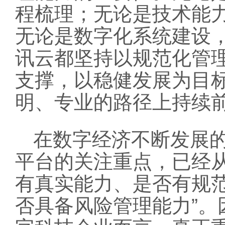
程梳理；无论是技术能
无论是数字化系统建设
讯云都坚持以规范化管
支撑，以稳健发展为目
明、专业的路径上持续
在数字经济不断发展
平台的关注重点，已经从
有真实能力、是否有规
否具备风险管理能力”。