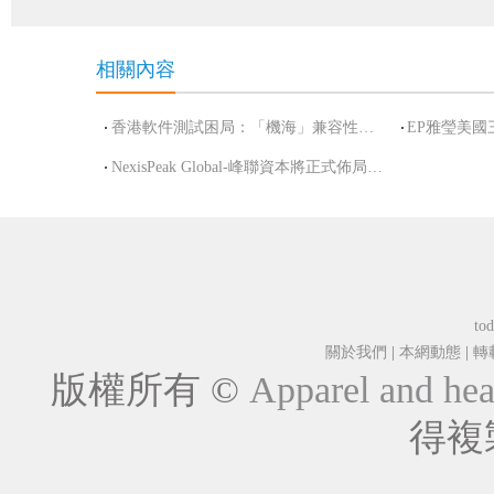
相關內容
香港軟件測試困局：「機海」兼容性難題，Testin 雲測以 AI + 雲端
NexisPeak Global-峰聯資本將正式佈局東南亞雙總部以財富教育賦能
tod
關於我們
|
本網動態
|
轉
版權所有 ©
Apparel and hea
得複